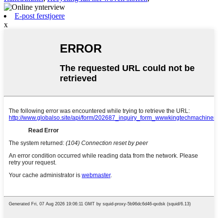
E-post ferstjoere
x