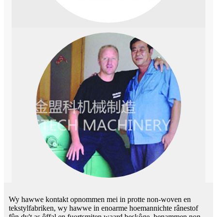
Wy hawwe kontakt opnommen mei in protte non-woven en
tekstylfabriken, wy hawwe in enoarme hoemannichte rânestof
fûn dy't as ôffal en fuortsmiten waard beskôge, benammen non-