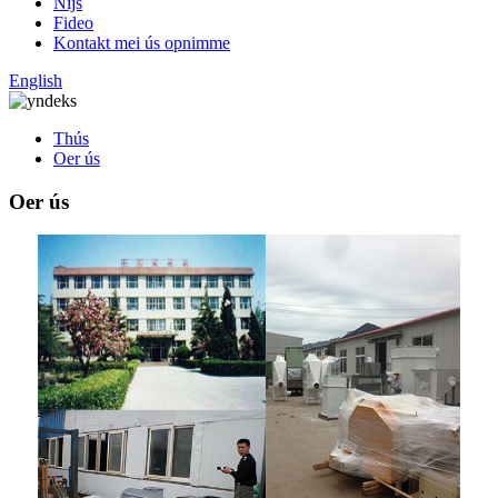
Nijs
Fideo
Kontakt mei ús opnimme
English
Thús
Oer ús
Oer ús