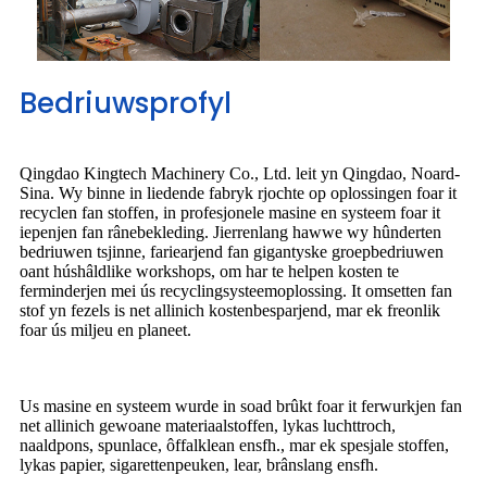
Bedriuwsprofyl
Qingdao Kingtech Machinery Co., Ltd. leit yn Qingdao, Noard-
Sina. Wy binne in liedende fabryk rjochte op oplossingen foar it
recyclen fan stoffen, in profesjonele masine en systeem foar it
iepenjen fan rânebekleding. Jierrenlang hawwe wy hûnderten
bedriuwen tsjinne, fariearjend fan gigantyske groepbedriuwen
oant húshâldlike workshops, om har te helpen kosten te
ferminderjen mei ús recyclingsysteemoplossing. It omsetten fan
stof yn fezels is net allinich kostenbesparjend, mar ek freonlik
foar ús miljeu en planeet.
Us masine en systeem wurde in soad brûkt foar it ferwurkjen fan
net allinich gewoane materiaalstoffen, lykas luchttroch,
naaldpons, spunlace, ôffalklean ensfh., mar ek spesjale stoffen,
lykas papier, sigarettenpeuken, lear, brânslang ensfh.