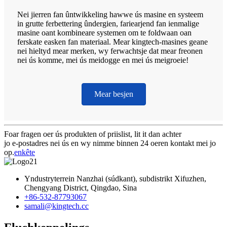
Nei jierren fan ûntwikkeling hawwe ús masine en systeem
in grutte ferbettering ûndergien, fariearjend fan ienmalige
masine oant kombineare systemen om te foldwaan oan
ferskate easken fan materiaal. Mear kingtech-masines geane
nei hieltyd mear merken, wy ferwachtsje dat mear freonen
nei ús komme, mei ús meidogge en mei ús meigroeie!
Mear besjen
Foar fragen oer ús produkten of priislist, lit it dan achter
jo e-postadres nei ús en wy nimme binnen 24 oeren kontakt mei jo
op.
enkête
Yndustryterrein Nanzhai (súdkant), subdistrikt Xifuzhen,
Chengyang District, Qingdao, Sina
+86-532-87793067
samali@kingtech.cc