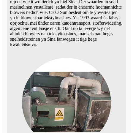
rap en wie it woltierich yn hiel Sina. Der waarden in soad
masinelinen ynstalleare, sadat der in enoarme hoemannichte
blowers nedich wie. CEO Sun besleat om te ynvestearjen
yn in blower foar tekstylmasines. Yn 1993 waard ús fabryk
oprjochte, mei ûnder oaren katoentransport, stofferwidering,
algemiene fentilaasje ensfh. Oant no ta leverje wy net
allinich blowers oan tekstylmasines, mar sels oan hege-
snelheidstreinen yn Sina fanwegen it tige hege
kwaliteitsnivo.