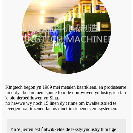
Kingtech begon yn 1989 mei metalen kaartklean, en produsearre
tried dy't benammen tsjinne foar de non-woven yndustry, ien fan
'e pionierbedriuwen yn Sina.
no hawwe wy noch 15 linen dy't rinne om kwaliteitstried te
leverjen foar tûzenen fan ús rânetrim-iepeners en -systemen.
Yn 'e jierren '90 ûntwikkelde de tekstylyndustry him tige