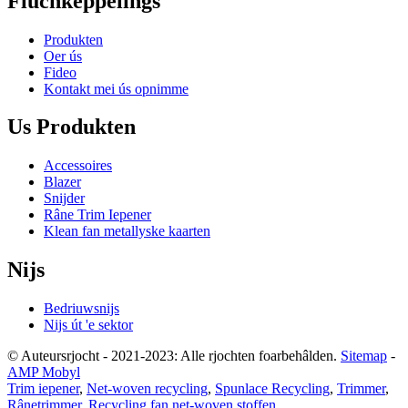
Fluchkeppelings
Produkten
Oer ús
Fideo
Kontakt mei ús opnimme
Us Produkten
Accessoires
Blazer
Snijder
Râne Trim Iepener
Klean fan metallyske kaarten
Nijs
Bedriuwsnijs
Nijs út 'e sektor
© Auteursrjocht - 2021-2023: Alle rjochten foarbehâlden.
Sitemap
-
AMP Mobyl
Trim iepener
,
Net-woven recycling
,
Spunlace Recycling
,
Trimmer
,
Rânetrimmer
,
Recycling fan net-woven stoffen
,