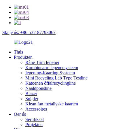
Skilje ús: +86-532-87793067
Thús
Produkten
Râne Trim Iepener
Kombinearre iepenersysteem
Iepening-Kaarting Systeem
Mini Recycling Lab Type Testline
Katoenen ôffalrecyclingline
Naaldponsline
Blazer
Snijder
Klean fan metallyske kaarten
Accessoires
Oer ús
Sertifikaat
Projekten